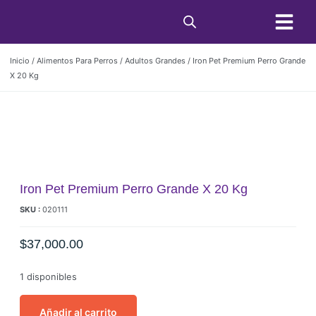
Condiciones de C
Inicio
/
Alimentos Para Perros
/
Adultos Grandes
/ Iron Pet Premium Perro Grande
X 20 Kg
Iron Pet Premium Perro Grande X 20 Kg
SKU :
020111
$
37,000.00
1 disponibles
Añadir al carrito