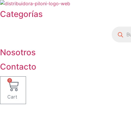
Ir
al
Categorías
contenido
Búsqued
de
product
Nosotros
Contacto
0
Cart