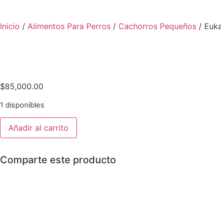
Inicio
/
Alimentos Para Perros
/
Cachorros Pequeños
/ Euka
$
85,000.00
1 disponibles
Eukanuba
Añadir al carrito
Perro
Cachorro
Small
X
Comparte este producto
15
Kg
cantidad