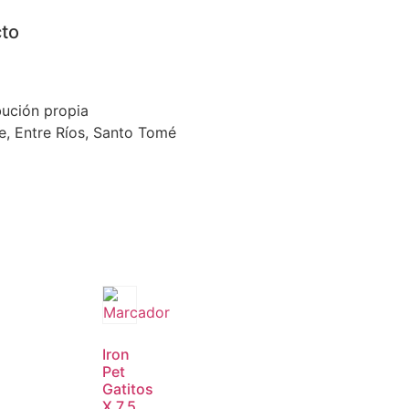
to
ibución propia
e, Entre Ríos, Santo Tomé
Iron
Pet
Gatitos
X 7,5